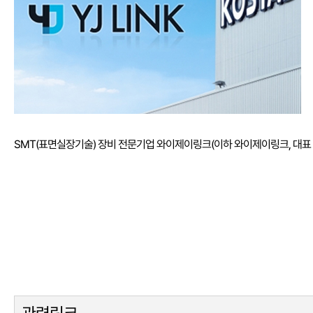
SMT(표면실장기술) 장비 전문기업 와이제이링크(이하 와이제이링크, 대표 박