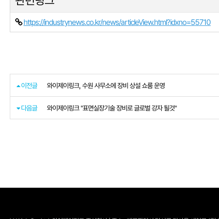
관련링크
https://industrynews.co.kr/news/articleView.html?idxno=55710
이전글
와이제이링크, 수원 사무소에 장비 상설 쇼룸 운영
다음글
와이제이링크 "표면실장기술 장비로 글로벌 강자 될것"