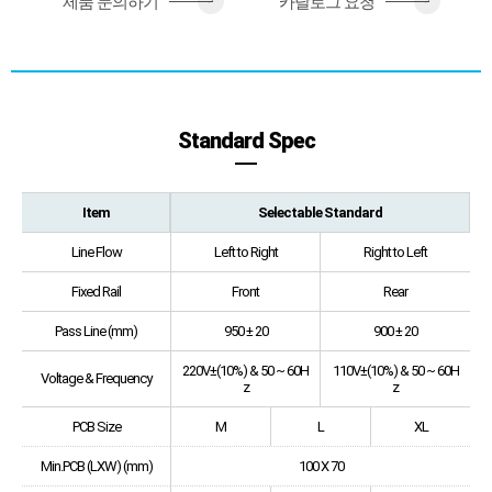
제품 문의하기
카달로그 요청
>
>
Standard Spec
Item
Selectable Standard
Line Flow
Left to Right
Right to Left
Fixed Rail
Front
Rear
Pass Line (mm)
950 ± 20
900 ± 20
220V±(10%) & 50 ~ 60H
110V±(10%) & 50 ~ 60H
Voltage & Frequency
z
z
PCB Size
M
L
XL
Min.PCB (LXW) (mm)
100 X 70