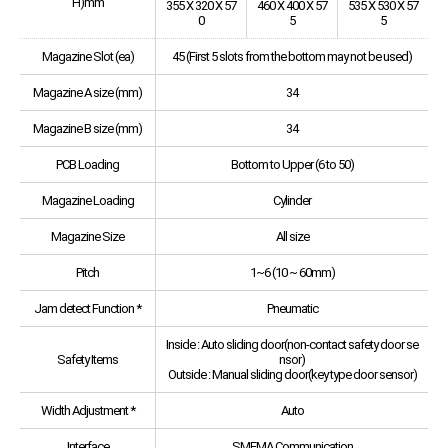
H)mm
355 X 320 X 57
460 X 400 X 57
535 X 530 X 57
0
5
5
Magazine Slot (ea)
45 (First 5 slots from the bottom may not be used)
Magazine A size (mm)
34
Magazine B size (mm)
34
PCB Loading
Bottom to Upper (6 to 50)
Magazine Loading
Cylinder
Magazine Size
All size
Pitch
1~6 (10 ~ 60mm)
Jam detect Function *
Pneumatic
Inside : Auto sliding door(non-contact safety door se
Safety Items
nsor)
Outside : Manual sliding door(key type door sensor)
Width Adjustment *
Auto
Interface
SMEMA Communication