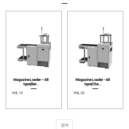
Magazine Loader – All
Magazine Loader - All
type(Bar…
type(Cha…
YML-10
YML-30
검색