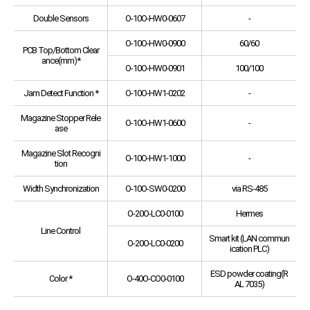
Double Sensors
O-10O-HW0-0607
-
O-10O-HW0-0900
60/60
PCB Top/Bottom Clear
ance(mm)*
O-10O-HW0-0901
100/100
Jam Detect Function *
O-10O-HW1-0202
-
Magazine Stopper Rele
O-10O-HW1-0600
-
ase
Magazine Slot Recogni
O-10O-HW1-1000
-
tion
Width Synchronization
O-10O-SW0-0200
via RS-485
O-20O-LC0-0100
Hermes
Line Control
Smart kit (LAN commun
O-20O-LC0-0200
ication PLC)
ESD powder coating(R
Color *
O-40O-CO0-0100
AL 7035)