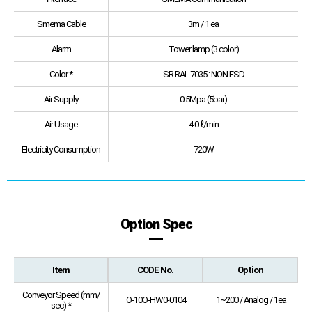
Smema Cable
3m / 1 ea
Alarm
Tower lamp (3 color)
Color *
SR RAL 7035 : NON ESD
Air Supply
0.5Mpa (5bar)
Air Usage
4.0 ℓ/min
Electricity Consumption
720W
Option Spec
Item
CODE No.
Option
Conveyor Speed (mm/
O-10O-HW0-0104
1~200 / Analog / 1ea
sec) *