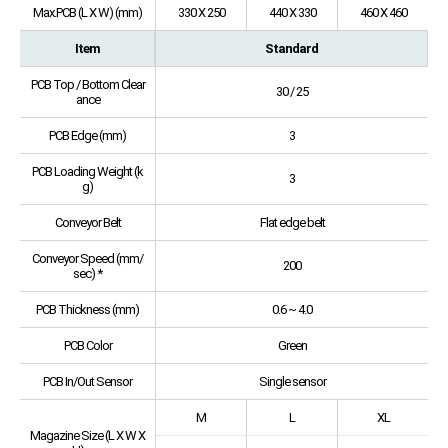
Max.PCB (L X W) (mm)
330 X 250
440 X 330
460 X 460
Item
Standard
PCB Top / Bottom Clear
30 / 25
ance
PCB Edge (mm)
3
PCB Loading Weight (k
3
g)
Conveyor Belt
Flat edge belt
Conveyor Speed (mm/
200
sec) *
PCB Thickness (mm)
0.6 ~ 4.0
PCB Color
Green
PCB In/Out Sensor
Single sensor
M
L
XL
Magazine Size (L X W X