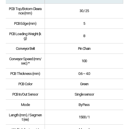
PCB Top/Botom Cleara
30 / 25
nce (mm)
PCB Edge (mm)
5
PCB Loading Weight (k
8
g)
Conveyor Belt
Pin Chain
Conveyor Speed (mm/
100
sec) *
PCB Thickness (mm)
0.6 ~ 4.0
PCB Color
Green
PCB In/Out Sensor
Single sensor
Mode
By Pass
Length (mm) / Segmen
1500 / 1
t (ea)