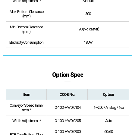
Width Adjustment *
Manual
Max. Bottom Clearance
300
(mm)
Min. Bottom Clearance
190 (No caster)
(mm)
Electricity Consumption
180W
Option Spec
Item
CODE No.
Option
Conveyor Speed (mm/
O-10O-HW0-0104
1~200 / Analog / 1ea
sec) *
Width Adjustment *
O-10O-HW0-0205
Auto
O-10O-HW0-0900
60/60
PCB Top/Bottom Clear