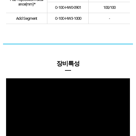
ance(mm)*
O-10O-HW0-0901
100/100
Add Segment
O-10O-HW3-1000
-
장비특성