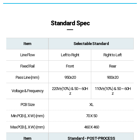
Standard Spec
Item
Selectable Standard
Line Flow
Left to Right
Right to Left
Fixed Rail
Front
Rear
Pass Line (mm)
950±20
900±20
220V±(10%) & 50 ~ 60H
110V±(10%) & 50 ~ 60H
Voltage & Frequency
z
z
PCB Size
XL
Min.PCB (L X W) (mm)
70 X 50
Max.PCB (L X W) (mm)
460 X 460
Item
Standard - POST-PROCESS